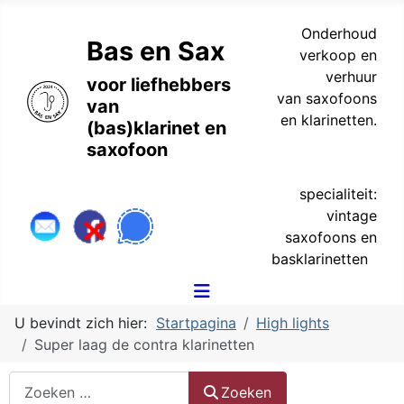
Onderhoud
Bas en Sax
verkoop en
verhuur
voor liefhebbers
van saxofoons
van
en klarinetten.
(bas)klarinet en
saxofoon
specialiteit:
vintage
saxofoons en
basklarinetten
U bevindt zich hier:
Startpagina
High lights
Super laag de contra klarinetten
Zoeken
Zoeken