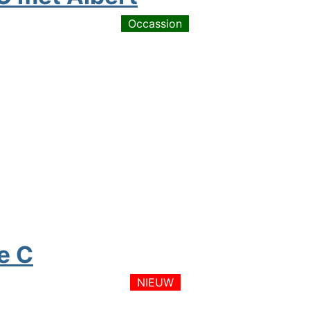
Occassion
e C
NIEUW