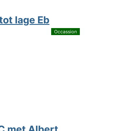
tot lage Eb
Occassion
 C met Albert