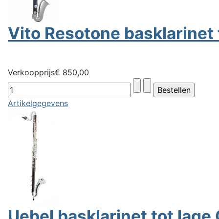
Vito Resotone basklarinet 
Verkoopprijs
€ 850,00
Artikelgegevens
Uebel basklarinet tot lage