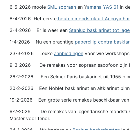
6-5-2026 mooie
SML sopraan
en Y
amaha YAS 61
in de
8-4-2026 Het eerste
houten mondstuk uit Accoya ho
3-4-2026 Er is weer een
Stanluo basklarinet tot lag
1-4-2026 Nu een prachtige
papercliip contra basklar
23-3-2026 Leuke
aanbiedingen
voor wie workshops
9-3-2026 De remakes voor sopraan saxofoon zijn b
26-2-2026 Een Selmer Paris baskarinet uit 1955 binn
20-2-2026 Een Noblet basklarinet en altklarinet binn
19-2-2026 Een grote serie remakes beschikbaar van l
9-2-2026 De remakes van legendarische mondstukken z
Master voor tenor.
24-1-2026 We hebben nu
Backun baskarinetten
in 