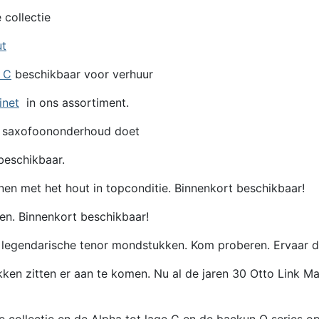
 collectie
ut
e C
beschikbaar voor verhuur
inet
in ons assortiment.
 saxofoononderhoud doet
eschikbaar.
en met het hout in topconditie. Binnenkort beschikbaar!
en. Binnenkort beschikbaar!
egendarische tenor mondstukken. Kom proberen. Ervaar de 
itten er aan te komen. Nu al de jaren 30 Otto Link Maste
de collectie en de Alpha tot lage C en de backun Q series 