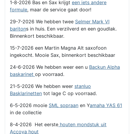
1-8-2026 Bas en Sax krijgt
een iets andere
formule
, maar de service gaat door!
29-7-2026 We hebben twee
Selmer Mark VI
bariton
s in huis. Een verzilverd en een goudlak.
Binnenkort beschikbaar.
15-7-2026 een Martin Magna Alt saxofoon
ingekocht. Mooie Sax, binnenkort beschikbaar
24-6-2026 We hebben weer een u
Backun Alpha
baskarinet
op voorraad.
21-5-2026 We hebben weer
stanluo
Basklarinetten
tot lage C op voorraad.
6-5-2026 mooie
SML sopraan
en Y
amaha YAS 61
in de collectie
8-4-2026 Het eerste
houten mondstuk uit
Accoya hout