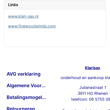
Links
www.klari-sax.nl
www.finewoodwinds.com
Klarisax
AVG verklaring
onderhoud en aankoop kla
Algemene Voorwaarden
Julianastraat 1
3911 HG Rhenen
Betalingsmogelijkheden
telefoon: 06 5755 0
Retourneren