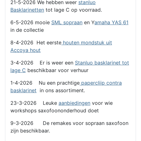
21-5-2026 We hebben weer
stanluo
Basklarinetten
tot lage C op voorraad.
6-5-2026 mooie
SML sopraan
en Y
amaha YAS 61
in de collectie
8-4-2026 Het eerste
houten mondstuk uit
Accoya hout
3-4-2026 Er is weer een
Stanluo basklarinet tot
lage C
beschikbaar voor verhuur
1-4-2026 Nu een prachtige
papercliip contra
basklarinet
in ons assortiment.
23-3-2026 Leuke
aanbiedingen
voor wie
workshops saxofoononderhoud doet
9-3-2026 De remakes voor sopraan saxofoon
zijn beschikbaar.