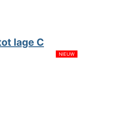
ot lage C
NIEUW