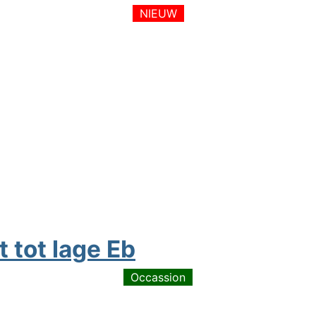
NIEUW
 tot lage Eb
Occassion