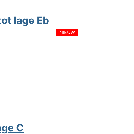
ot lage Eb
NIEUW
age C