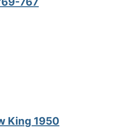
-769-767
w King 1950