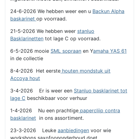
24-6-2026 We hebben weer een u
Backun Alpha
baskarinet
op voorraad.
21-5-2026 We hebben weer
stanluo
Basklarinetten
tot lage C op voorraad.
6-5-2026 mooie
SML sopraan
en Y
amaha YAS 61
in de collectie
8-4-2026 Het eerste
houten mondstuk uit
Accoya hout
3-4-2026 Er is weer een
Stanluo basklarinet tot
lage C
beschikbaar voor verhuur
1-4-2026 Nu een prachtige
papercliip contra
basklarinet
in ons assortiment.
23-3-2026 Leuke
aanbiedingen
voor wie
workshops saxofoononderhoud doet