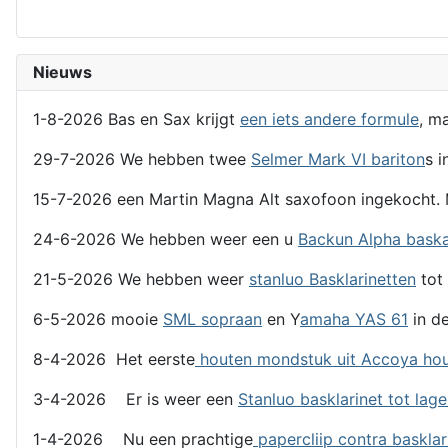
Nieuws
1-8-2026 Bas en Sax krijgt
een iets andere formule
, m
29-7-2026 We hebben twee
Selmer Mark VI bariton
s i
15-7-2026 een Martin Magna Alt saxofoon ingekocht. 
24-6-2026 We hebben weer een u
Backun Alpha bask
21-5-2026 We hebben weer
stanluo Basklarinetten
tot 
6-5-2026 mooie
SML sopraan
en Y
amaha YAS 61
in de
8-4-2026 Het eerste
houten mondstuk uit Accoya ho
3-4-2026 Er is weer een
Stanluo basklarinet tot lag
1-4-2026 Nu een prachtige
papercliip contra basklar