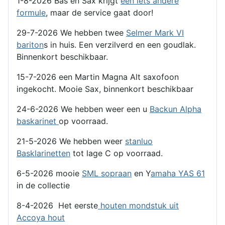
1-8-2026 Bas en Sax krijgt
een iets andere
formule
, maar de service gaat door!
29-7-2026 We hebben twee
Selmer Mark VI
bariton
s in huis. Een verzilverd en een goudlak.
Binnenkort beschikbaar.
15-7-2026 een Martin Magna Alt saxofoon
ingekocht. Mooie Sax, binnenkort beschikbaar
24-6-2026 We hebben weer een u
Backun Alpha
baskarinet
op voorraad.
21-5-2026 We hebben weer
stanluo
Basklarinetten
tot lage C op voorraad.
6-5-2026 mooie
SML sopraan
en Y
amaha YAS 61
in de collectie
8-4-2026 Het eerste
houten mondstuk uit
Accoya hout