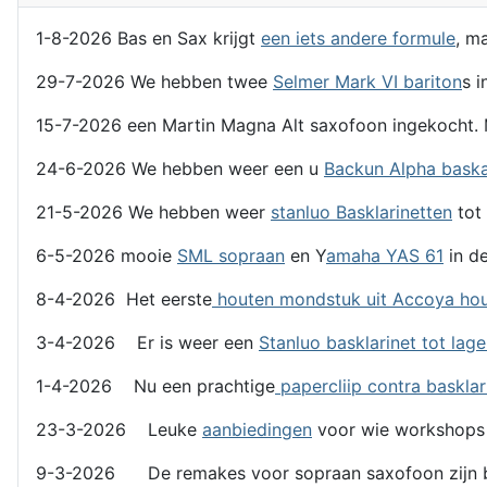
1-8-2026 Bas en Sax krijgt
een iets andere formule
, m
29-7-2026 We hebben twee
Selmer Mark VI bariton
s i
15-7-2026 een Martin Magna Alt saxofoon ingekocht. 
24-6-2026 We hebben weer een u
Backun Alpha bask
21-5-2026 We hebben weer
stanluo Basklarinetten
tot 
6-5-2026 mooie
SML sopraan
en Y
amaha YAS 61
in de
8-4-2026 Het eerste
houten mondstuk uit Accoya ho
3-4-2026 Er is weer een
Stanluo basklarinet tot lag
1-4-2026 Nu een prachtige
papercliip contra basklar
23-3-2026 Leuke
aanbiedingen
voor wie workshops
9-3-2026 De remakes voor sopraan saxofoon zijn b