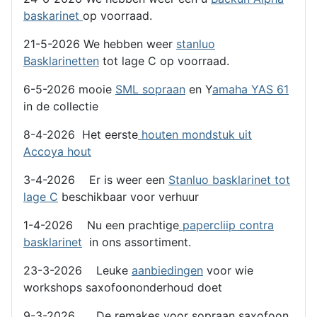
baskarinet
op voorraad.
21-5-2026 We hebben weer
stanluo
Basklarinetten
tot lage C op voorraad.
6-5-2026 mooie
SML sopraan
en Y
amaha YAS 61
in de collectie
8-4-2026 Het eerste
houten mondstuk uit
Accoya hout
3-4-2026 Er is weer een
Stanluo basklarinet tot
lage C
beschikbaar voor verhuur
1-4-2026 Nu een prachtige
papercliip contra
basklarinet
in ons assortiment.
23-3-2026 Leuke
aanbiedingen
voor wie
workshops saxofoononderhoud doet
9-3-2026 De remakes voor sopraan saxofoon