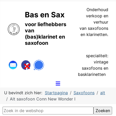
Onderhoud
Bas en Sax
verkoop en
verhuur
voor liefhebbers
van saxofoons
van
en klarinetten.
(bas)klarinet en
saxofoon
specialiteit:
vintage
saxofoons en
basklarinetten
U bevindt zich hier:
Startpagina
Saxofoons
alt
Alt saxofoon Conn New Wonder I