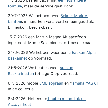
1-8-2026 Bas en Sax krijgt
een iets andere
formule
, maar de service gaat door!
29-7-2026 We hebben twee
Selmer Mark VI
bariton
s in huis. Een verzilverd en een goudlak.
Binnenkort beschikbaar.
15-7-2026 een Martin Magna Alt saxofoon
ingekocht. Mooie Sax, binnenkort beschikbaar
24-6-2026 We hebben weer een u
Backun Alpha
baskarinet
op voorraad.
21-5-2026 We hebben weer
stanluo
Basklarinetten
tot lage C op voorraad.
6-5-2026 mooie
SML sopraan
en Y
amaha YAS 61
in de collectie
8-4-2026 Het eerste
houten mondstuk uit
Accoya hout