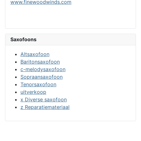
www.finewoodwinds.com
Saxofoons
Altsaxofoon
Baritonsaxofoon
c-melodysaxofoon
Sopraansaxofoon
Tenorsaxofoon
uitverkoop
x Diverse saxofoon
z Reparatiemateriaal