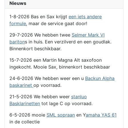
Nieuws
1-8-2026 Bas en Sax krijgt
een iets andere
formule
, maar de service gaat door!
29-7-2026 We hebben twee
Selmer Mark VI
bariton
s in huis. Een verzilverd en een goudlak.
Binnenkort beschikbaar.
15-7-2026 een Martin Magna Alt saxofoon
ingekocht. Mooie Sax, binnenkort beschikbaar
24-6-2026 We hebben weer een u
Backun Alpha
baskarinet
op voorraad.
21-5-2026 We hebben weer
stanluo
Basklarinetten
tot lage C op voorraad.
6-5-2026 mooie
SML sopraan
en Y
amaha YAS 61
in de collectie