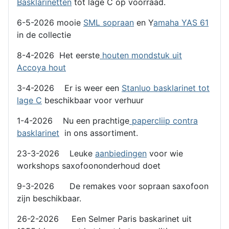
Basklarinetten
tot lage C op voorraad.
6-5-2026 mooie
SML sopraan
en Y
amaha YAS 61
in de collectie
8-4-2026 Het eerste
houten mondstuk uit
Accoya hout
3-4-2026 Er is weer een
Stanluo basklarinet tot
lage C
beschikbaar voor verhuur
1-4-2026 Nu een prachtige
papercliip contra
basklarinet
in ons assortiment.
23-3-2026 Leuke
aanbiedingen
voor wie
workshops saxofoononderhoud doet
9-3-2026 De remakes voor sopraan saxofoon
zijn beschikbaar.
26-2-2026 Een Selmer Paris baskarinet uit