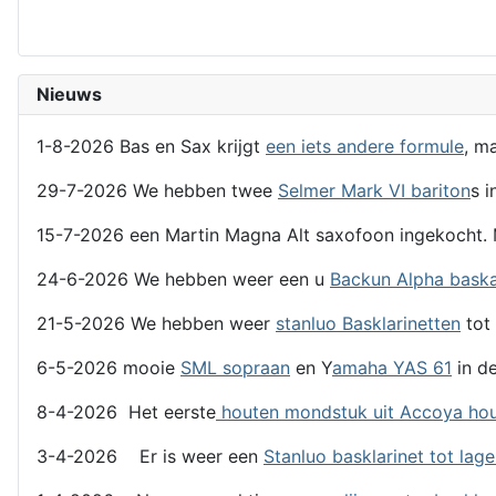
Nieuws
1-8-2026 Bas en Sax krijgt
een iets andere formule
, m
29-7-2026 We hebben twee
Selmer Mark VI bariton
s i
15-7-2026 een Martin Magna Alt saxofoon ingekocht. 
24-6-2026 We hebben weer een u
Backun Alpha bask
21-5-2026 We hebben weer
stanluo Basklarinetten
tot 
6-5-2026 mooie
SML sopraan
en Y
amaha YAS 61
in de
8-4-2026 Het eerste
houten mondstuk uit Accoya ho
3-4-2026 Er is weer een
Stanluo basklarinet tot lag