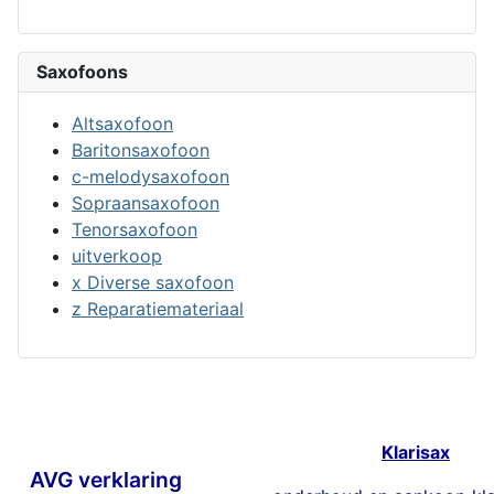
Saxofoons
Altsaxofoon
Baritonsaxofoon
c-melodysaxofoon
Sopraansaxofoon
Tenorsaxofoon
uitverkoop
x Diverse saxofoon
z Reparatiemateriaal
Klarisax
AVG verklaring