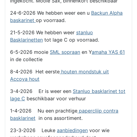
ingekocht. Mooie Sax, binnenkort beschikbaar
24-6-2026 We hebben weer een u
Backun Alpha
baskarinet
op voorraad.
21-5-2026 We hebben weer
stanluo
Basklarinetten
tot lage C op voorraad.
6-5-2026 mooie
SML sopraan
en Y
amaha YAS 61
in de collectie
8-4-2026 Het eerste
houten mondstuk uit
Accoya hout
3-4-2026 Er is weer een
Stanluo basklarinet tot
lage C
beschikbaar voor verhuur
1-4-2026 Nu een prachtige
papercliip contra
basklarinet
in ons assortiment.
23-3-2026 Leuke
aanbiedingen
voor wie