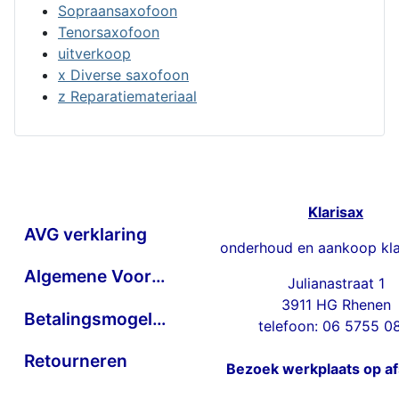
Sopraansaxofoon
Tenorsaxofoon
uitverkoop
x Diverse saxofoon
z Reparatiemateriaal
Klarisax
AVG verklaring
onderhoud en aankoop kla
Algemene Voorwaarden
Julianastraat 1
3911 HG Rhenen
Betalingsmogelijkheden
telefoon: 06 5755 0
Retourneren
Bezoek werkplaats op a