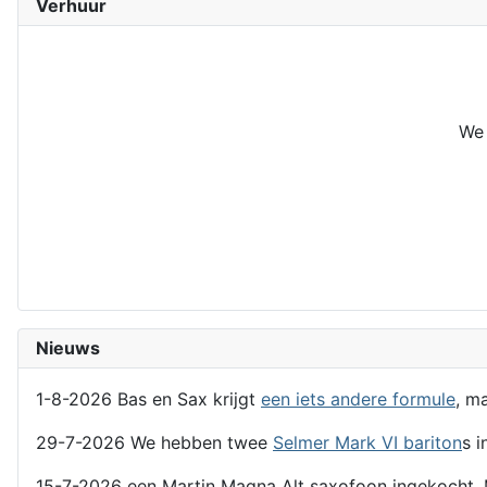
Verhuur
We 
Nieuws
1-8-2026 Bas en Sax krijgt
een iets andere formule
, m
29-7-2026 We hebben twee
Selmer Mark VI bariton
s i
15-7-2026 een Martin Magna Alt saxofoon ingekocht. 