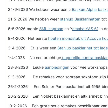
24-6-2026 We hebben weer een u
Backun Alpha bask
21-5-2026 We hebben weer
stanluo Basklarinetten
tot 
6-5-2026 mooie
SML sopraan
en Y
amaha YAS 61
in de
8-4-2026 Het eerste
houten mondstuk uit Accoya ho
3-4-2026 Er is weer een
Stanluo basklarinet tot lag
1-4-2026 Nu een prachtige
papercliip contra basklar
23-3-2026 Leuke
aanbiedingen
voor wie workshops
9-3-2026 De remakes voor sopraan saxofoon zijn b
26-2-2026 Een Selmer Paris baskarinet uit 1955 binn
20-2-2026 Een Noblet basklarinet en altklarinet binn
19-2-2026 Een grote serie remakes beschikbaar van l