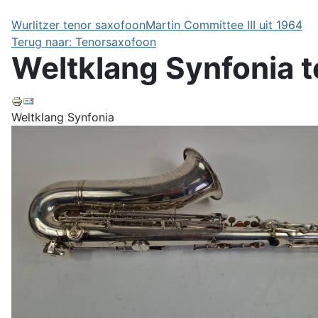
Wurlitzer tenor saxofoon
Martin Committee III uit 1964
Terug naar: Tenorsaxofoon
Weltklang Synfonia 
Weltklang Synfonia