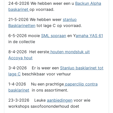
24-6-2026 We hebben weer een u
Backun Alpha
baskarinet
op voorraad.
21-5-2026 We hebben weer
stanluo
Basklarinetten
tot lage C op voorraad.
6-5-2026 mooie
SML sopraan
en Y
amaha YAS 61
in de collectie
8-4-2026 Het eerste
houten mondstuk uit
Accoya hout
3-4-2026 Er is weer een
Stanluo basklarinet tot
lage C
beschikbaar voor verhuur
1-4-2026 Nu een prachtige
papercliip contra
basklarinet
in ons assortiment.
23-3-2026 Leuke
aanbiedingen
voor wie
workshops saxofoononderhoud doet