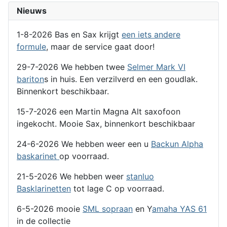
Nieuws
1-8-2026 Bas en Sax krijgt
een iets andere
formule
, maar de service gaat door!
29-7-2026 We hebben twee
Selmer Mark VI
bariton
s in huis. Een verzilverd en een goudlak.
Binnenkort beschikbaar.
15-7-2026 een Martin Magna Alt saxofoon
ingekocht. Mooie Sax, binnenkort beschikbaar
24-6-2026 We hebben weer een u
Backun Alpha
baskarinet
op voorraad.
21-5-2026 We hebben weer
stanluo
Basklarinetten
tot lage C op voorraad.
6-5-2026 mooie
SML sopraan
en Y
amaha YAS 61
in de collectie