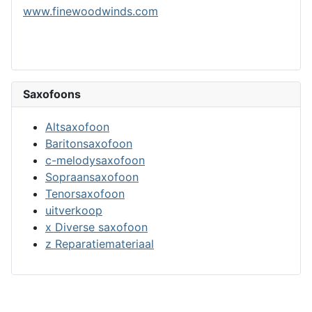
www.finewoodwinds.com
Saxofoons
Altsaxofoon
Baritonsaxofoon
c-melodysaxofoon
Sopraansaxofoon
Tenorsaxofoon
uitverkoop
x Diverse saxofoon
z Reparatiemateriaal