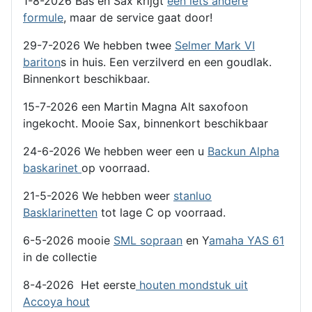
1-8-2026 Bas en Sax krijgt
een iets andere
formule
, maar de service gaat door!
29-7-2026 We hebben twee
Selmer Mark VI
bariton
s in huis. Een verzilverd en een goudlak.
Binnenkort beschikbaar.
15-7-2026 een Martin Magna Alt saxofoon
ingekocht. Mooie Sax, binnenkort beschikbaar
24-6-2026 We hebben weer een u
Backun Alpha
baskarinet
op voorraad.
21-5-2026 We hebben weer
stanluo
Basklarinetten
tot lage C op voorraad.
6-5-2026 mooie
SML sopraan
en Y
amaha YAS 61
in de collectie
8-4-2026 Het eerste
houten mondstuk uit
Accoya hout